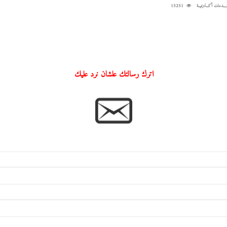
ــدمات أكـاديميــة
15251
اترك رسالتك علشان نرد عليك