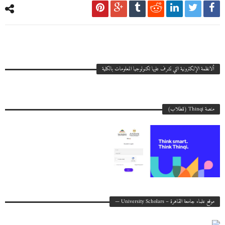
ألانظمة الإلكترونية التي تشرف عليها تكنولوجيا المعلومات بالكلية
منصة Thinqi (للطلاب)
موقع علماء جامعة القاهرة – University Scholars —