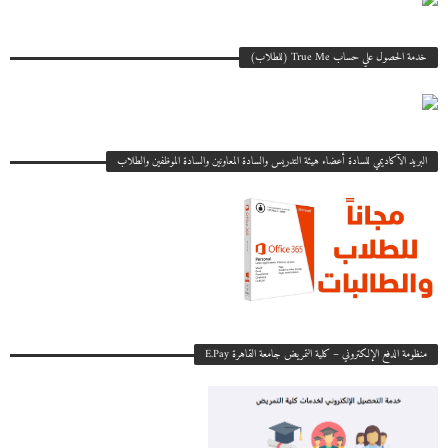
خدمة الحصول علي حساب True Me (للطلاب)
البريد الآكاديمي للسادة أعضاء هيئة التدريس والسادة المعاونين والسادة الموظفين والطلاب
منظومة الدفع الإلكتروني – كلية التمريض جامعة القاهرة E.Pay