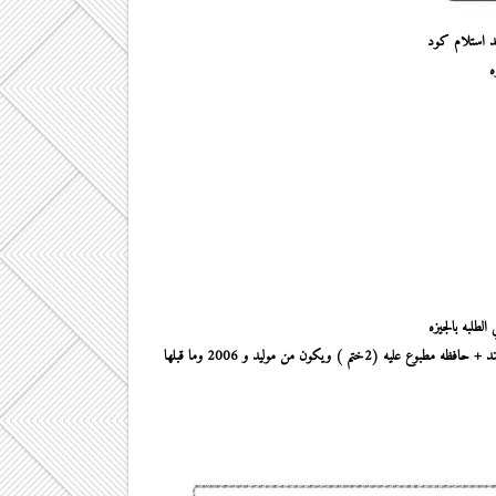
ينات فورى بعد استلام كود
ه
لطلبه بالجيزه
مطبوع عليه
(2ختم ) ويكون من موليد و 2006 وما قبلها