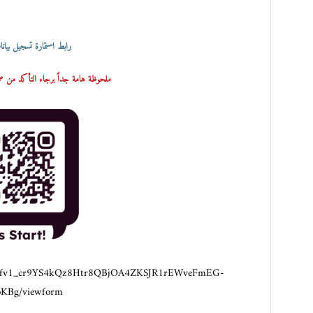
رابط استمارة تسجيل بيا
ملحوظة هامة جداً برجاء التأكد من صح
IpQLSfv1_cr9YS4kQz8Htr8QBjOA4ZKSJR1rEWveFmEG-
oKBg/viewform