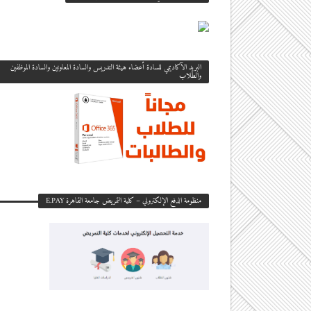
البريد الآكاديمي للسادة أعضاء هيئة التدريس والسادة المعاونين والسادة الموظفين
والطلاب
منظومة الدفع الإلكتروني – كلية التمريض جامعة القاهرة E.PAY